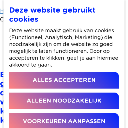
Deze website gebruikt
Home
Doen
Wandelen
cookies
Ontdek Boskoop met deze ommetjes
Deze website maakt gebruik van cookies
Ontdek Boskoop met deze
(Functioneel, Analytisch, Marketing) die
ommetjes
noodzakelijk zijn om de website zo goed
mogelijk te laten functioneren. Door op
accepteren te klikken, geef je aan hiermee
akkoord te gaan.
Boskoop is een dorp vol water,
ALLES ACCEPTEREN
groen en historie. Met
deze twee afwisselende
ALLEEN NOODZAKELIJK
wandelroutes van 6 en 8
kilometer wandel je langs
karakteristieke kwekerijen,
VOORKEUREN AANPASSEN