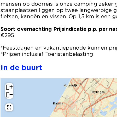
n
j
e
mensen op doorreis is onze camping zeker g
n
O
staanplaatsen liggen op twee langwerpige 
u
fietsen, kanoën en vissen. Op 1,5 km is een 
d
e
Soort overnachting
Prijsindicatie p.p. per na
R
€295
i
j
*Feestdagen en vakantieperiode kunnen prij
n
*Prijzen inclusief Toeristenbelasting
In de buurt
+
−