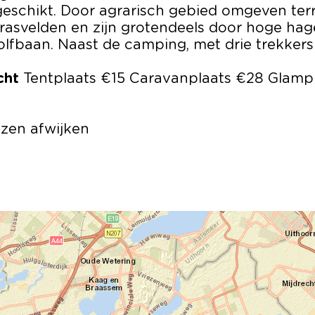
eschikt. Door agrarisch gebied omgeven terr
grasvelden en zijn grotendeels door hoge h
golfbaan. Naast de camping, met drie trekkers
cht
Tentplaats €15 Caravanplaats €28 Glampi
zen afwijken