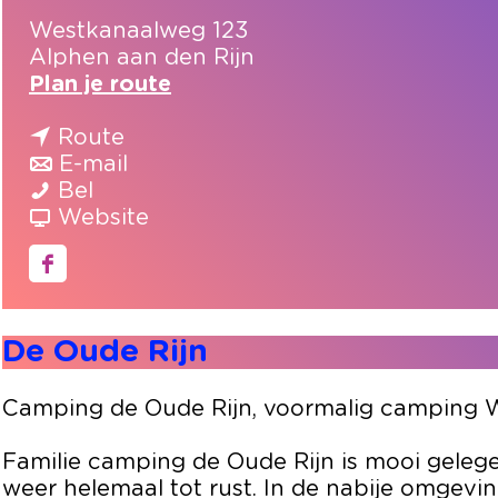
Westkanaalweg 123
Alphen aan den Rijn
n
Plan je route
a
n
a
Route
a
n
r
E-mail
D
a
a
D
Bel
e
r
a
v
e
Website
O
D
r
a
O
u
e
D
n
u
F
d
O
e
D
d
a
e
u
O
e
e
c
De Oude Rijn
R
d
u
O
R
e
i
e
d
u
i
b
j
R
e
d
j
o
Camping de Oude Rijn, voormalig camping We
n
i
R
e
n
o
j
i
R
k
Familie camping de Oude Rijn is mooi gelege
n
j
i
D
weer helemaal tot rust. In de nabije omgevi