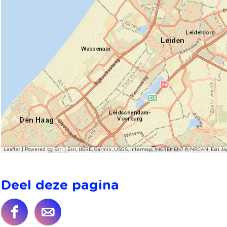
Leaflet
|
Powered by Esri | Esri, HERE, Garmin, USGS, Intermap, INCREMENT P, NRCAN, Esri Ja
Deel deze pagina
D
D