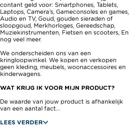
t
c
u
contant geld voor: Smartphones, Tablets,
s
t
c
Laptops, Camera’s, Gameconsoles en games,
s
t
Audio en TV, Goud, gouden sieraden of
s
sloopgoud, Merkhorloges, Gereedschap,
Muziekinstrumenten, Fietsen en scooters, En
nog veel meer.
We onderscheiden ons van een
kringloopwinkel. We kopen en verkopen
geen kleding, meubels, woonaccessoires en
kinderwagens.
WAT KRIJG IK VOOR MIJN PRODUCT?
De waarde van jouw product is afhankelijk
van een aantal fact…
LEES VERDER