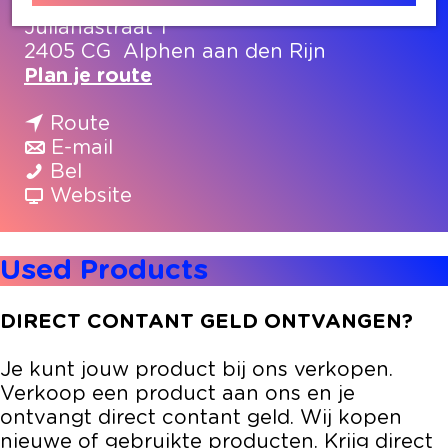
Julianastraat 1
2405 CG
Alphen aan den Rijn
n
Plan je route
a
n
a
Route
a
n
r
E-mail
U
a
a
U
Bel
s
r
a
v
s
Website
e
U
r
a
e
d
s
U
n
d
Used Products
P
e
s
U
P
r
d
e
s
r
o
P
d
e
o
DIRECT CONTANT GELD ONTVANGEN?
d
r
P
d
d
u
o
r
P
u
Je kunt jouw product bij ons verkopen.
c
d
o
r
c
Verkoop een product aan ons en je
t
u
d
o
t
ontvangt direct contant geld. Wij kopen
s
c
u
d
s
nieuwe of gebruikte producten. Krijg direct