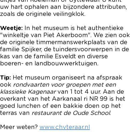
uitjes van Koeleman of Uyttewaal! U kunt
h
u
uw hart ophalen aan bijzondere attributen,
m
s
zoals de originele veilingklok.
u
e
s
u
Weetje:
In het museum is het authentieke
e
m
"winkeltje van Piet Akerboom". We zien ook
u
T
de originele timmermanswerkplaats van de
m
e
familie Spijker, de tuindersvoorwerpen in de
T
r
kas van de familie Esveldt en diverse
e
A
boeren- en landbouwwerktuigen.
r
a
A
r
Tip:
Het museum organiseert na afspraak
a
ook
rondvaarten voor groepen met een
r
klassieke Kagenaar
van 1 tot 4 uur. Aan de
overkant van het Aarkanaal ri NR 99 is het
goed lunchen of een bakkie doen op het
terras van
restaurant de Oude School
.
Meer weten?
www.chvteraar.nl