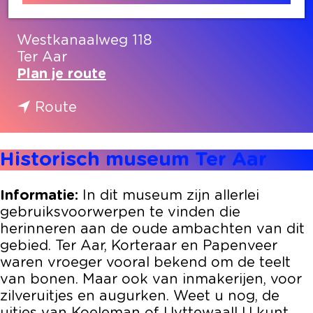
Contact
Westkanaalweg 118
Ter Aar
n
Plan je route
a
n
a
Route
a
r
a
H
Historisch museum Ter Aar
r
i
H
s
i
t
Informatie:
In dit museum zijn allerlei
s
o
gebruiksvoorwerpen te vinden die
t
r
herinneren aan de oude ambachten van dit
o
i
gebied. Ter Aar, Korteraar en Papenveer
r
s
waren vroeger vooral bekend om de teelt
i
c
van bonen. Maar ook van inmakerijen, voor
s
h
zilveruitjes en augurken. Weet u nog, de
c
m