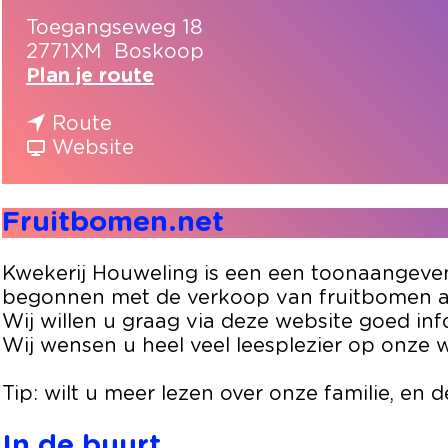
Toegangseweg 18
2771XM
Boskoop
n
Plan je route
a
n
a
Route
a
v
r
Website
a
a
F
r
n
r
Fruitbomen.net
F
F
u
r
r
i
u
u
t
Kwekerij Houweling is een een toonaangevende
i
i
b
begonnen met de verkoop van fruitbomen aa
t
t
o
Wij willen u graag via deze website goed i
b
b
m
Wij wensen u heel veel leesplezier op onze 
o
o
e
m
m
n
Tip: wilt u meer lezen over onze familie, en
e
e
.
n
n
n
In de buurt