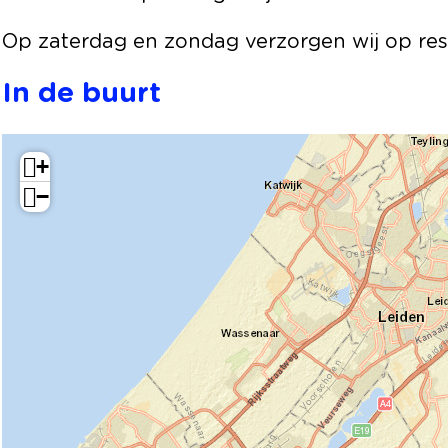
e
u
B
r
n
u
u
e
Op zaterdag en zondag verzorgen wij op res
r
u
n
e
r
In de buurt
n
e
n
+
−