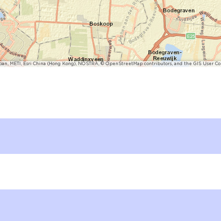
pan, METI, Esri China (Hong Kong), NOSTRA, © OpenStreetMap contributors, and the GIS User 