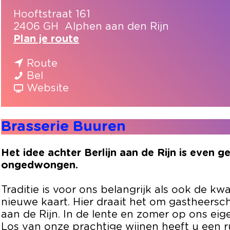
Hooftstraat 161
2406 GH
Alphen aan den Rijn
n
Plan je route
a
n
a
Route
B
a
r
Bel
r
a
v
B
Website
a
r
a
r
s
B
n
a
Brasserie Buuren
s
r
B
s
e
a
r
s
r
s
a
e
Het idee achter Berlijn aan de Rijn is even ge
i
s
s
r
ongedwongen.
e
e
s
i
B
r
e
e
Traditie is voor ons belangrijk als ook de k
u
i
r
B
nieuwe kaart. Hier draait het om gastheersch
u
e
i
u
aan de Rijn. In de lente en zomer op ons eige
r
B
e
u
Los van onze prachtige wijnen heeft u een ru