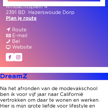
Ambachtsplein 4
2391 BD
Hazerswoude Dorp
n
Plan je route
a
n
a
Route
a
n
r
E-mail
D
a
a
D
Bel
r
r
a
v
r
Website
e
D
r
a
e
a
r
D
n
a
F
I
m
e
r
D
m
a
n
Z
a
e
r
Z
c
s
DreamZ
m
a
e
e
t
Z
m
a
b
a
Z
m
o
g
Na het afronden van de modevakschool
Z
o
r
ben ik voor vijf jaar naar Californië
k
a
vertrokken om daar te wonen en werken.
D
m
Hier is mijn grote liefde voor lifestyle en