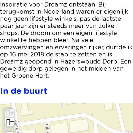
r
D
inspiratie voor Dreamz ontstaan. Bij
e
r
terugkomst in Nederland waren er eigenlijk
a
e
nog geen lifestyle winkels, pas de laatste
m
a
paar jaar zijn er steeds meer van zulke
Z
m
shops. De droom om een eigen lifestyle
Z
winkel te hebben bleef. Na vele
omzwervingen en ervaringen rijker, durfde ik
op 16 mei 2018 de stap te zetten en is
Dreamz geopend in Hazerswoude Dorp. Een
geweldig dorp gelegen in het midden van
het Groene Hart.
In de buurt
+
−