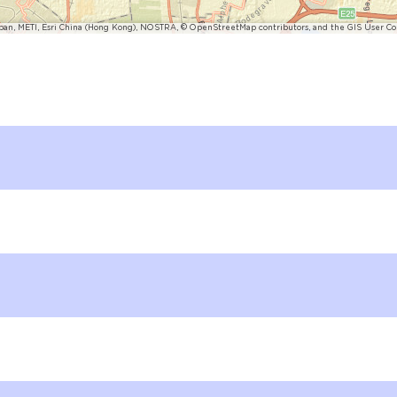
pan, METI, Esri China (Hong Kong), NOSTRA, © OpenStreetMap contributors, and the GIS User 