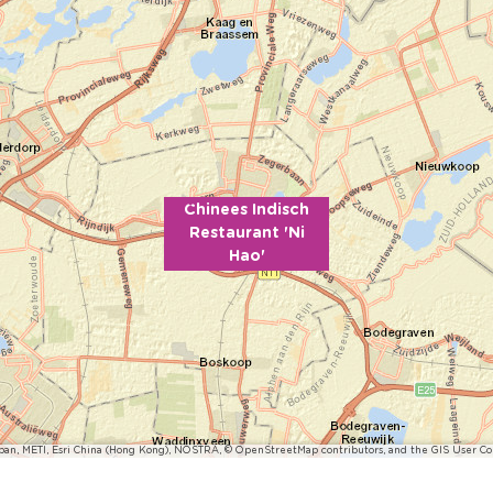
Chinees Indisch
Restaurant 'Ni
Hao'
pan, METI, Esri China (Hong Kong), NOSTRA, © OpenStreetMap contributors, and the GIS User 