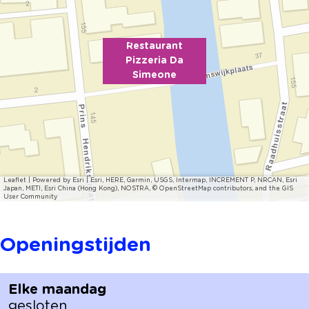
e
n
e
Restaurant
Pizzeria Da
Simeone
Leaflet
|
Powered by Esri | Esri, HERE, Garmin, USGS, Intermap, INCREMENT P, NRCAN, Esri
Japan, METI, Esri China (Hong Kong), NOSTRA, © OpenStreetMap contributors, and the GIS
User Community
Openingstijden
Elke maandag
gesloten