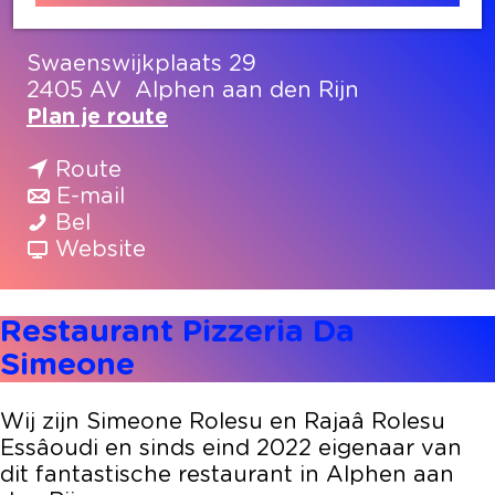
Contact
Swaenswijkplaats 29
2405 AV
Alphen aan den Rijn
n
Plan je route
a
n
a
Route
a
n
r
E-mail
R
a
a
R
Bel
e
r
a
v
e
Website
s
R
r
a
s
t
e
R
n
t
Restaurant Pizzeria Da
a
s
e
R
a
u
t
s
e
u
Simeone
r
a
t
s
r
a
u
a
t
a
Wij zijn Simeone Rolesu en Rajaâ Rolesu
n
r
u
a
n
Essâoudi en sinds eind 2022 eigenaar van
t
a
r
u
t
dit fantastische restaurant in Alphen aan
P
n
a
r
P