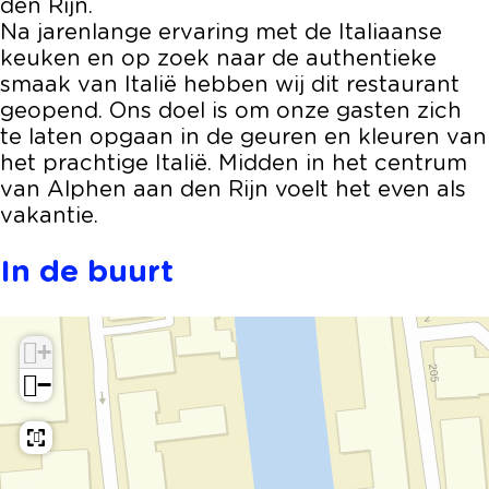
den Rijn.
i
t
n
a
i
Na jarenlange ervaring met de Italiaanse
z
P
t
n
z
keuken en op zoek naar de authentieke
z
i
P
t
z
smaak van Italië hebben wij dit restaurant
e
z
i
P
e
geopend. Ons doel is om onze gasten zich
r
z
z
i
r
te laten opgaan in de geuren en kleuren van
i
e
z
z
i
het prachtige Italië. Midden in het centrum
a
r
e
z
a
van Alphen aan den Rijn voelt het even als
D
i
r
e
D
vakantie.
a
a
i
r
a
S
D
a
i
S
In de buurt
i
a
D
a
i
m
S
a
D
m
e
i
S
a
e
+
o
m
i
S
o
−
n
e
m
i
n
e
o
e
m
e
n
o
e
e
n
o