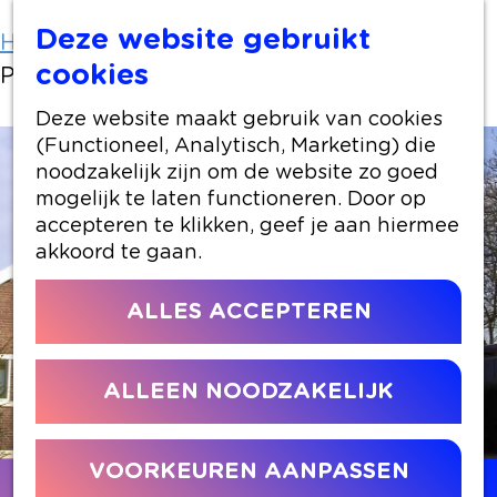
Deze website gebruikt
Home
Locaties winkelen
cookies
Pleyn 68, Hazerswoude-Rijndijk
Deze website maakt gebruik van cookies
(Functioneel, Analytisch, Marketing) die
noodzakelijk zijn om de website zo goed
mogelijk te laten functioneren. Door op
accepteren te klikken, geef je aan hiermee
akkoord te gaan.
ALLES ACCEPTEREN
ALLEEN NOODZAKELIJK
VOORKEUREN AANPASSEN