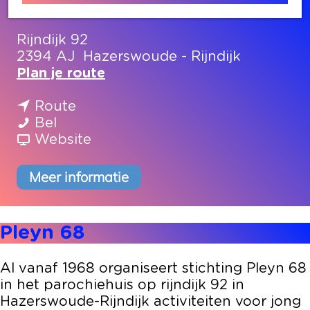
Contact
Rijndijk 92
2394 AJ
Hazerswoude - Rijndijk
n
Plan je route
a
n
a
Route
P
a
r
Bel
l
a
v
P
Website
e
r
a
l
y
P
n
e
Meer informatie
n
l
P
y
6
e
l
n
8
y
e
6
Pleyn 68
n
y
8
6
n
Al vanaf 1968 organiseert stichting Pleyn 68
8
6
in het parochiehuis op rijndijk 92 in
8
Hazerswoude-Rijndijk activiteiten voor jong