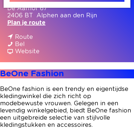
De Aarhof 67
2406 BT
Alphen aan den Rijn
n
Plan je route
a
n
a
Route
B
a
r
Bel
e
a
v
B
Website
O
r
a
e
n
B
n
O
BeOne Fashion
e
e
B
n
F
O
e
e
a
n
O
F
BeOne fashion is een trendy en eigentijdse
s
e
n
a
kledingwinkel die zich richt op
h
F
e
s
modebewuste vrouwen. Gelegen in een
i
a
F
h
levendig winkelgebied, biedt BeOne fashion
o
s
a
i
een uitgebreide selectie van stijlvolle
n
h
s
o
kledingstukken en accessoires.
i
h
n