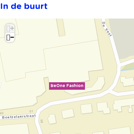
o
i
In de buurt
n
o
n
+
−
BeOne Fashion