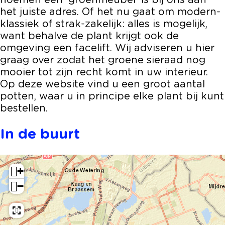
noemen een 'groenmeubel' is bij ons aan
e
n
a
l
e
het juiste adres. Of het nu gaat om modern-
n
t
n
a
n
klassiek of strak-zakelijk: alles is mogelijk,
&
e
t
n
&
want behalve de plant krijgt ook de
p
n
e
t
p
omgeving een facelift. Wij adviseren u hier
o
&
n
e
o
graag over zodat het groene sieraad nog
t
p
&
n
t
mooier tot zijn recht komt in uw interieur.
t
o
p
&
t
Op deze website vind u een groot aantal
e
t
o
p
e
potten, waar u in principe elke plant bij kunt
n
t
t
o
n
bestellen.
e
t
t
n
e
t
In de buurt
n
e
n
+
−