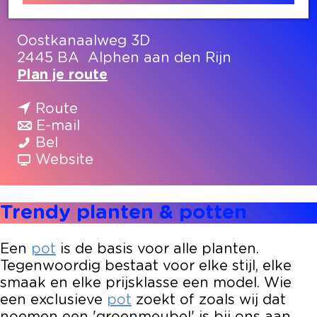
Contact
Oostkanaalweg 3D
2445 BA
Alphen aan den Rijn
n
Plan je route
a
n
a
Route
a
n
r
E-mail
T
a
a
T
Bel
r
r
a
v
r
Website
e
T
r
a
e
n
r
T
n
n
Trendy planten & potten
d
e
r
T
d
y
n
e
r
y
p
d
n
e
p
Een
pot
is de basis voor alle planten.
l
y
d
n
l
Tegenwoordig bestaat voor elke stijl, elke
a
p
y
d
a
smaak en elke prijsklasse een model. Wie
n
l
p
y
n
een exclusieve
pot
zoekt of zoals wij dat
t
a
l
p
t