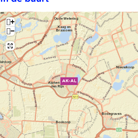
+
−
AK-AL