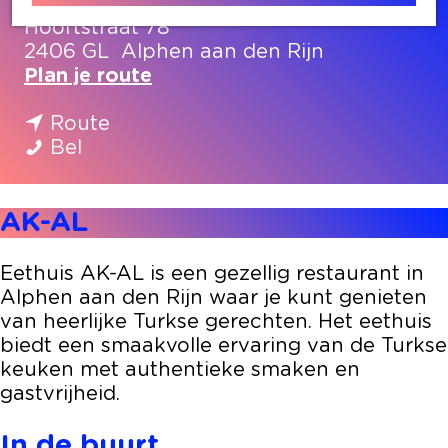
Hooftstraat 78
2406 GL
Alphen aan den Rijn
n
Plan je route
a
n
a
Route
A
a
r
Bel
K
a
A
-
r
K
AK-AL
A
A
-
L
K
A
-
L
Eethuis AK-AL is een gezellig restaurant in
A
Alphen aan den Rijn waar je kunt genieten
L
van heerlijke Turkse gerechten. Het eethuis
biedt een smaakvolle ervaring van de Turkse
keuken met authentieke smaken en
gastvrijheid.
In de buurt