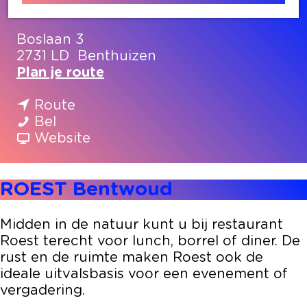
Contact
Boslaan 3
2731 LD
Benthuizen
n
Plan je route
a
n
a
Route
R
a
r
Bel
O
a
v
R
Website
E
r
a
O
S
R
n
E
ROEST Bentwoud
T
O
R
S
B
E
O
T
e
S
E
B
Midden in de natuur kunt u bij restaurant
n
T
S
e
Roest terecht voor lunch, borrel of diner. De
t
B
T
n
rust en de ruimte maken Roest ook de
w
e
B
t
ideale uitvalsbasis voor een evenement of
o
n
e
w
vergadering.
u
t
n
o