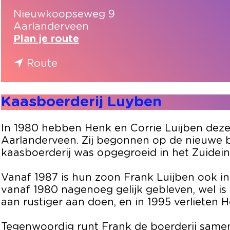
Nieuwkoopseweg 9
Aarlanderveen
n
Plan je route
a
n
a
Route
a
r
a
K
Kaasboerderij Luyben
r
a
K
a
a
s
In 1980 hebben Henk en Corrie Luijben deze 
a
b
Aarlanderveen. Zij begonnen op de nieuwe b
s
o
kaasboerderij was opgegroeid in het Zuidei
b
e
o
r
Vanaf 1987 is hun zoon Frank Luijben ook i
e
d
vanaf 1980 nagenoeg gelijk gebleven, wel is
r
e
aan rustiger aan doen, en in 1995 verlieten H
d
r
e
i
Tegenwoordig runt Frank de boerderij samen