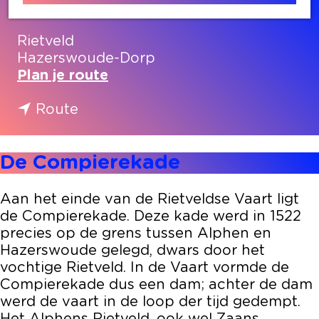
Contact
Rietveld
Hazerswoude-Dorp
n
Plan je route
a
n
a
Route
a
r
a
D
De Compierekade
r
e
D
C
e
o
Aan het einde van de Rietveldse Vaart ligt
C
m
de Compierekade. Deze kade werd in 1522
o
p
precies op de grens tussen Alphen en
m
i
Hazerswoude gelegd, dwars door het
p
e
vochtige Rietveld. In de Vaart vormde de
i
r
Compierekade dus een dam; achter de dam
e
e
werd de vaart in de loop der tijd gedempt.
r
k