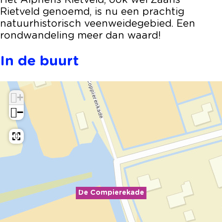
Het Alphens Rietveld, ook wel Zaans
e
a
Rietveld genoemd, is nu een prachtig
k
d
natuurhistorisch veenweidegebied. Een
a
e
rondwandeling meer dan waard!
d
e
In de buurt
+
−
De Compierekade