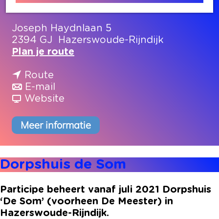
Contact
Joseph Haydnlaan 5
2394 GJ
Hazerswoude-Rijndijk
n
Plan je route
a
n
a
Route
a
n
r
E-mail
a
a
v
D
Website
r
a
a
o
D
r
n
r
Meer informatie
o
D
D
p
r
o
o
s
p
r
r
h
Dorpshuis de Som
s
p
p
u
h
s
s
i
Participe beheert vanaf juli 2021 Dorpshuis
u
h
h
s
‘De Som’ (voorheen De Meester) in
i
u
u
d
Hazerswoude-Rijndijk.
s
i
i
e