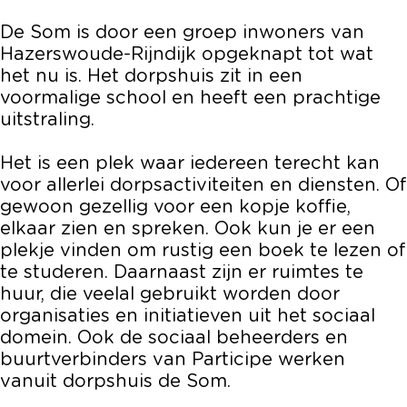
d
s
s
S
De Som is door een groep inwoners van
e
d
d
o
Hazerswoude-Rijndijk opgeknapt tot wat
S
e
e
m
het nu is. Het dorpshuis zit in een
o
S
S
voormalige school en heeft een prachtige
m
o
o
uitstraling.
m
m
Het is een plek waar iedereen terecht kan
voor allerlei dorpsactiviteiten en diensten. Of
gewoon gezellig voor een kopje koffie,
elkaar zien en spreken. Ook kun je er een
plekje vinden om rustig een boek te lezen of
te studeren. Daarnaast zijn er ruimtes te
huur, die veelal gebruikt worden door
organisaties en initiatieven uit het sociaal
domein. Ook de sociaal beheerders en
buurtverbinders van Participe werken
vanuit dorpshuis de Som.