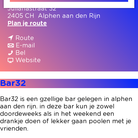
Julianastraat 32
2405 CH
Alphen aan den Rijn
n
Plan je route
a
n
a
Route
a
n
r
E-mail
B
a
a
B
Bel
a
r
a
v
a
Website
r
B
r
a
r
3
a
B
n
3
Bar32
2
r
a
B
2
3
r
a
2
3
r
Bar32 is een gzellige bar gelegen in alphen
2
3
aan den rijn. in deze bar kun je zowel
2
doordeweeks als in het weekend een
drankje doen of lekker gaan poolen met je
vrienden.