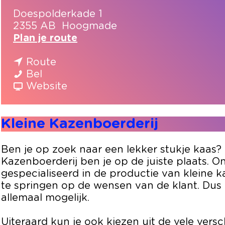
Doespolderkade 1
2355 AB
Hoogmade
n
Plan je route
a
n
a
Route
K
a
r
Bel
l
a
v
K
Website
e
r
a
l
i
K
n
e
Kleine Kazenboerderij
n
l
K
i
e
e
l
n
K
i
e
e
Ben je op zoek naar een lekker stukje kaas?
a
n
i
K
Kazenboerderij ben je op de juiste plaats. O
z
e
n
a
gespecialiseerd in de productie van kleine 
e
K
e
z
te springen op de wensen van de klant. Dus 
n
a
K
e
allemaal mogelijk.
b
z
a
n
o
e
z
b
Uiteraard kun je ook kiezen uit de vele vers