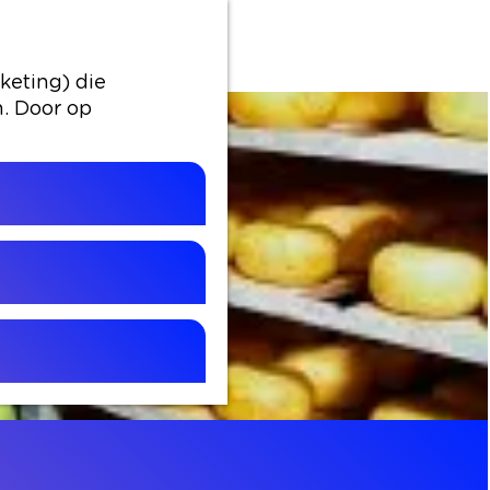
keting) die
n. Door op