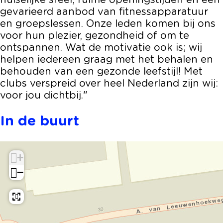
huiselijke sfeer, ruime openingstijden en een
J
u
l
c
J
gevarieerd aanbod van fitnessapparatuur
a
b
u
l
a
en groepslessen. Onze leden komen bij ons
w
J
b
u
w
voor hun plezier, gezondheid of om te
i
a
J
b
i
ontspannen. Wat de motivatie ook is; wij
-
w
a
J
-
helpen iedereen graag met het behalen en
P
i
w
a
P
behouden van een gezonde leefstijl! Met
a
-
i
w
a
clubs verspreid over heel Nederland zijn wij:
d
P
-
i
d
voor jou dichtbij."
e
a
P
-
e
l
d
a
P
l
In de buurt
e
d
a
l
e
d
l
e
+
l
−