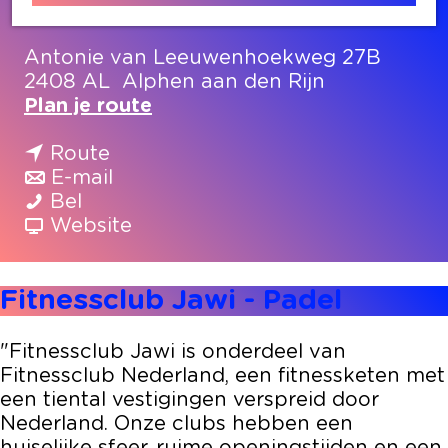
Contact
Antonie van Leeuwenhoekweg 27B
2408 AL
Alphen aan den Rijn
n
Plan je route
a
n
a
Route
a
n
r
E-mail
F
a
a
F
Bel
i
r
a
v
i
Website
t
F
r
a
t
n
i
F
n
n
Fitnessclub Jawi - Padel
e
t
i
F
e
s
n
t
i
s
s
e
n
t
s
"Fitnessclub Jawi is onderdeel van
c
s
e
n
c
Fitnessclub Nederland, een fitnessketen met
l
s
s
e
l
een tiental vestigingen verspreid door
u
c
s
s
u
Nederland. Onze clubs hebben een
b
l
c
s
b