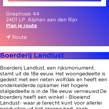
Contact
Gnephoek 44
2401 LP
Alphen aan den Rijn
n
Plan je route
a
n
a
Route
a
r
a
B
Boerderij Landlust
r
o
B
e
o
r
Boerderij Landlust, een rijksmonument,
e
d
stamt uit de 18e eeuw. Het woongedeelte is
r
e
gedekt met een rieten wolfdak en heeft een
d
r
onderkelderde opkamer. Het hogere
e
i
stalgedeelte is in de 19e eeuw vernieuwd.De
r
j
boerderij heeft een winkel - Bloeiend
i
L
Landust- waar je terecht kunt voor allerlei
j
a