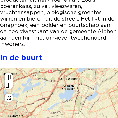
producten uit het groene hart, zoals
L
n
boerenkaas, zuivel, vleeswaren,
a
d
vruchtensappen, biologische groentes,
n
l
wijnen en bieren uit de streek. Het ligt in de
d
u
Gnephoek, een polder en buurtschap aan
l
s
de noordwestkant van de gemeente Alphen
u
t
aan den Rijn met omgever tweehonderd
s
inwoners.
t
In de buurt
+
−