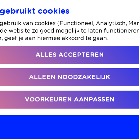
gebruikt cookies
urants om te dineren
ebruik van cookies (Functioneel, Analytisch, Mar
 de website zo goed mogelijk te laten functionere
13 oktober 2025
|
|
|
n, geef je aan hiermee akkoord te gaan.
ALLES ACCEPTEREN
DE GEZELLIGSTE RESTAURANTS
DINEREN
ALLEEN NOODZAKELIJK
deze herfst de beste plekken v
l diner in Alphen aan den Rijn! O
VOORKEUREN AANPASSEN
t in een intieme avond met z’n 
gezellige maaltijd met vrienden
oor ieder wat wils. We hebben
urants voor je op een rij gezet 