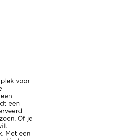
 plek voor
e
 een
dt een
erveerd
zoen. Of je
ilt
k. Met een