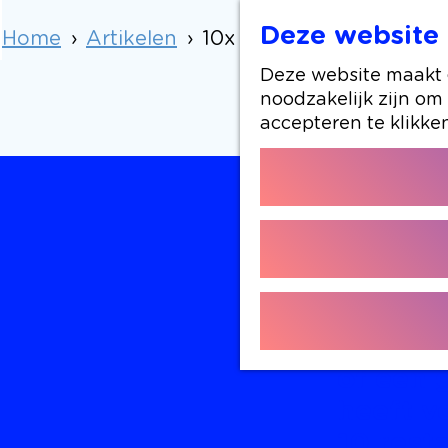
Deze website 
Home
Artikelen
10x de gezelligste resta
Deze website maakt g
noodzakelijk zijn om
accepteren te klikke
10X 
Ontdek 
sfeervo
zin heb
of een 
heeft v
10 resta