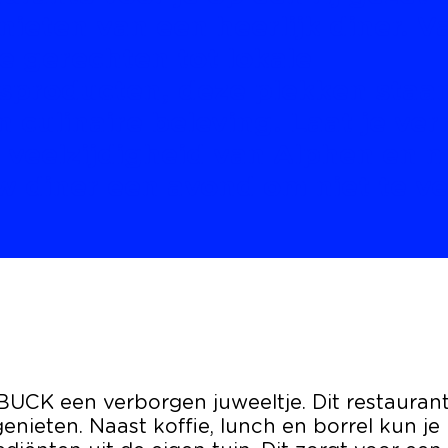
nieten van een heerlijk diner. V
de gerechten tot lokale
sproducten, deze plekken staa
n culinaire beleving. Laat je ve
 veelzijdigheid van Alphen en 
w diner een avond om niet te v
UCK een verborgen juweeltje. Dit restaurant b
nieten. Naast koffie, lunch en borrel kun je h