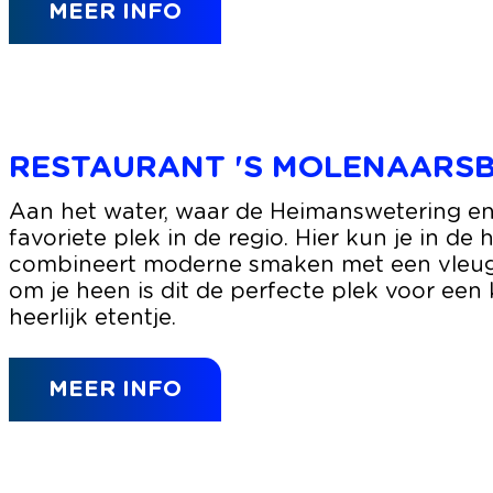
MEER INFO
u
e
h
o
t
e
RESTAURANT 'S MOLENAARS
l
d
R
Aan het water, waar de Heimanswetering en 
e
e
favoriete plek in de regio. Hier kun je in de
S
s
combineert moderne smaken met een vleugje 
t
t
om je heen is dit de perfecte plek voor een 
a
a
heerlijk etentje.
d
u
s
r
h
MEER INFO
a
e
n
r
t
b
'