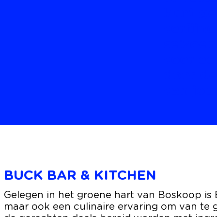
kunt ge
verfijn
seizoen
voor ee
door de
van jou
BUCK BAR & KITCHEN
B
Gelegen in het groene hart van Boskoop is B
U
maar ook een culinaire ervaring om van te ge