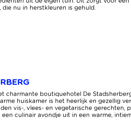
iënten uit de eigen tuin. Dit zorgt voor een 
die nu in herstkleuren is gehuld.
ERBERG
et charmante boutiquehotel De Stadsherberg, 
warme huiskamer is het heerlijk en gezellig v
n vis-, vlees- en vegetarische gerechten, pe
je een culinair avondje uit in een warme, intie