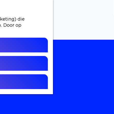
keting) die
n. Door op
 OM TE
oor een
f je nu
tweeën
, Alphen
waar je