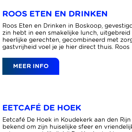
e
s
r
M
ROOS ETEN EN DRINKEN
g
o
l
R
Roos Eten en Drinken in Boskoop, gevestigd in
e
o
zin hebt in een smakelijke lunch, uitgebreid
n
o
heerlijke gerechten, gecombineerd met zorgv
a
s
gastvrijheid voel je je hier direct thuis. Roo
a
e
r
t
s
MEER INFO
e
b
n
r
e
u
n
g
d
r
EETCAFÉ DE HOEK
i
n
E
Eetcafé De Hoek in Koudekerk aan den Rijn i
k
e
bekend om zijn huiselijke sfeer en vriendeli
e