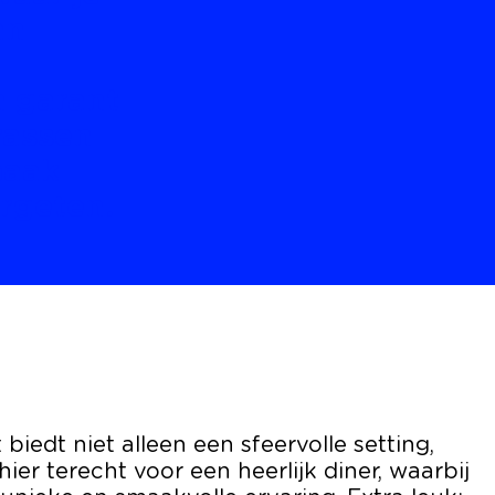
an
n garant
rrassen
maak
ergeten.
iedt niet alleen een sfeervolle setting,
ier terecht voor een heerlijk diner, waarbij