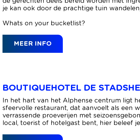
C
de gerechten deels bereid worden met ingred
K
je kan ook door de prachtige tuin wandelen, 
B
a
Whats on your bucketlist?
r
&
MEER INFO
K
i
t
c
h
e
BOUTIQUEHOTEL DE STADSH
n
B
In het hart van het Alphense centrum ligt h
o
sfeervolle restaurant, dat aanvoelt als een 
u
verrassende proeverijen met seizoensgebonde
t
local, toerist of hotelgast bent, hier beleef 
i
q