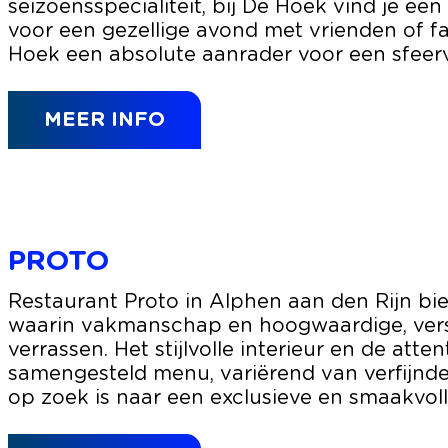
t
seizoensspecialiteit, bij De Hoek vind je e
n
c
voor een gezellige avond met vrienden of f
a
Hoek een absolute aanrader voor een sfeerv
f
é
MEER INFO
d
e
H
o
e
k
PROTO
P
Restaurant Proto in Alphen aan den Rijn bie
r
waarin vakmanschap en hoogwaardige, verse 
o
verrassen. Het stijlvolle interieur en de att
t
samengesteld menu, variërend van verfijnde 
o
op zoek is naar een exclusieve en smaakvolle