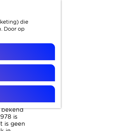
keting) die
n. Door op
EREN
n in 1912.
 jaar wordt
n Buntsma
 oudste
ie bekend
978 is
t is geen