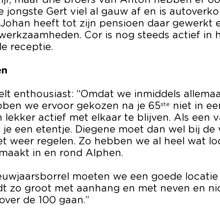
rijf, maar drie broers van Anton hebben er oo
 jongste Gert viel al gauw af en is autoverk
Johan heeft tot zijn pensioen daar gewerkt 
werkzaamheden. Cor is nog steeds actief in 
de receptie.
en
elt enthousiast: “Omdat we inmiddels allema
ebben we ervoor gekozen na je 65
ste
niet in ee
n lekker actief met elkaar te blijven. Als een 
g je een etentje. Diegene moet dan wel bij de
et weer regelen. Zo hebben we al heel wat lo
emaakt in en rond Alphen.
euwjaarsborrel moeten we een goede locatie 
t zo groot met aanhang en met neven en ni
 over de 100 gaan.”