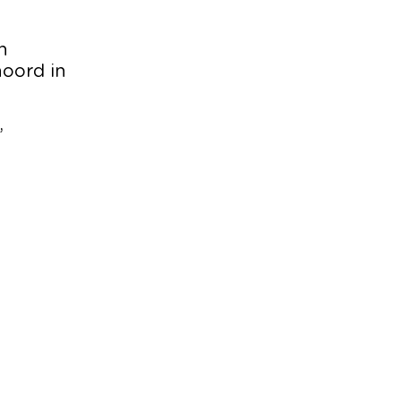
n
noord in
”