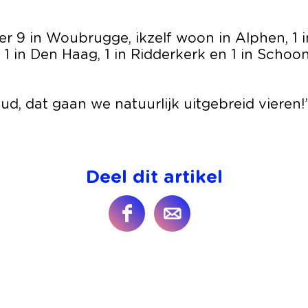
er 9 in Woubrugge, ikzelf woon in Alphen, 1 i
1 in Den Haag, 1 in Ridderkerk en 1 in Schoo
ud, dat gaan we natuurlijk uitgebreid vieren!
Deel dit artikel
D
D
e
e
e
e
l
l
d
d
e
e