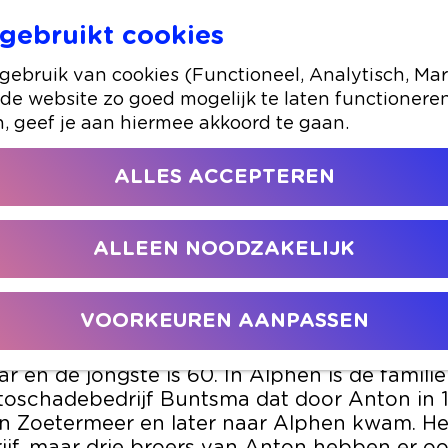
gebruikt cookies
 kinderen
ebruik van cookies (Functioneel, Analytisch, Mar
 de website zo goed mogelijk te laten functionere
11 januari 2024
|
|
|
n, geef je aan hiermee akkoord te gaan.
ALLES ACCEPTEREN
AMILIE BUNTSMA VAN 14 KIND
samen maar liefst 1000 jaar oud
ALLEEN NOODZAKELIJK
 is de geboortedag van vader Buntsma, gebore
aan ze dan eten met de ‘koude kant’ erbij. Dit
VOORKEUREN AANPASSEN
ciale dag; de leeftijden van alle 14 kindere
pgeteld, zijn ze maar liefst 1000 jaar oud. De
ar en de jongste is 60. In Alphen is de famil
toschadebedrijf Buntsma dat door Anton in 1
in Zoetermeer en later naar Alphen kwam. He