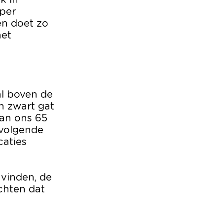
k in
oper
en doet zo
het
al boven de
n zwart gat
van ons 65
 volgende
caties
vinden, de
chten dat