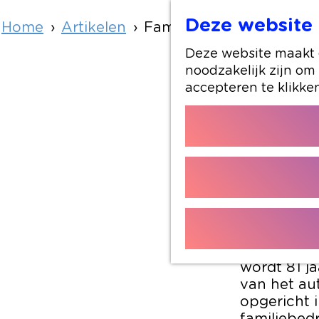
Deze website 
Home
Artikelen
Familie Buntsma van 14
Deze website maakt g
noodzakelijk zijn om
accepteren te klikke
F
20 januari
Jaarlijks g
het een spe
bijelkaar o
wordt 81 ja
van het au
opgericht 