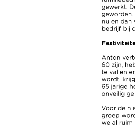
familiebed
gewerkt. De
geworden. 
nu en dan 
bedrijf bij 
Festiviteit
Anton vert
60 zijn, h
te vallen e
wordt, krij
65 jarige h
onveilig g
Voor de ni
groep word
we al ruim