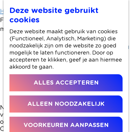
Deze website gebruikt
Home
Artikelen
cookies
Finale Bandcontest Alphen on Fire op 15
maart in Theater Castellum
Deze website maakt gebruik van cookies
(Functioneel, Analytisch, Marketing) die
Finale Bandcontest Alphen on
noodzakelijk zijn om de website zo goed
mogelijk te laten functioneren. Door op
Fire op 15 maart in Theater
accepteren te klikken, geef je aan hiermee
Castellum
akkoord te gaan.
6 maart 2025
|
|
|
ALLES ACCEPTEREN
ALLEEN NOODZAKELIJK
Na vier spannende voorrondes met
verrassend veel muzikaal talent is het zover
op zaterdagavond 15 maart. In Theater
VOORKEUREN AANPASSEN
Castellum komen de finalisten van de