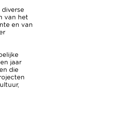
 diverse
n van het
nte en van
er
elijke
en jaar
en die
rojecten
ltuur,