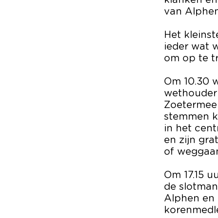
klanken en 
van Alphen
Het kleinst
ieder wat 
om op te t
Om 10.30 w
wethouder 
Zoetermeer
stemmen ku
in het cen
en zijn gra
of weggaan
Om 17.15 uu
de slotmani
Alphen en 
korenmedle