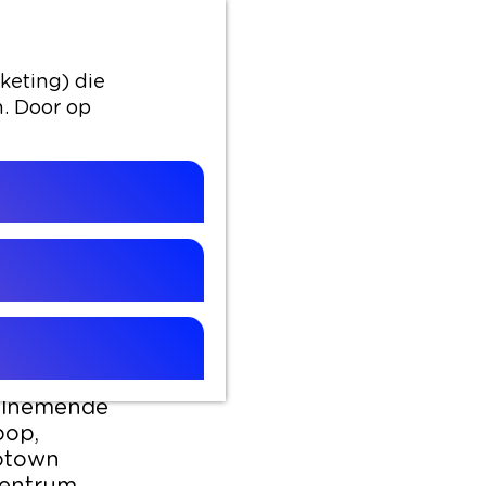
keting) die
n. Door op
OP
an den Rijn
rd.
dels
eelnemende
pop,
motown