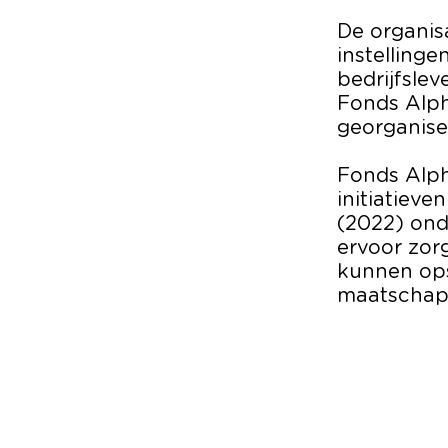
De organisa
instelling
bedrijfsle
Fonds Alph
georganise
Fonds Alph
initiatieve
(2022) ond
ervoor zorg
kunnen ops
maatschapp