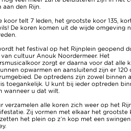
nog veel meer zal te beluisteren zijn in het
 aan den Rijn.
e koor telt 7 leden, het grootste koor 135, ko
wils! De koren komen uit de wijde omgeving 
reden.
ordt het festival op het Rijnplein geopend d
van cultuur Anouk Noordermeer. Het
smusicalkoor zorgt er daarna voor dat alle 
nnen opwarmen en aansluitend zijn er 120 
trumgebied. De optredens zijn zowel binnen a
tis toegankelijk. U kunt bij ieder optreden 
 wanneer u dat wilt.
r verzamelen alle koren zich weer op het Rij
festatie. Zij vormen met elkaar het grootste
zetten het plein op z’n kop met een swinge
y.