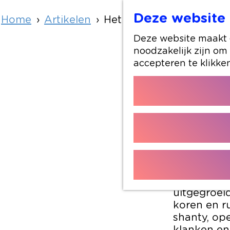
Deze website 
Home
Artikelen
Het Alphens Korenfestiv
Deze website maakt g
noodzakelijk zijn om
accepteren te klikke
Op zaterda
voor de 10
Wat ooit b
uitgegroei
koren en r
shanty, ope