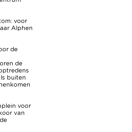
 centrum
rtom: voor
naar Alphen
oor de
koren de
optredens
ls buiten
binnenkomen
nplein voor
 koor van
nde