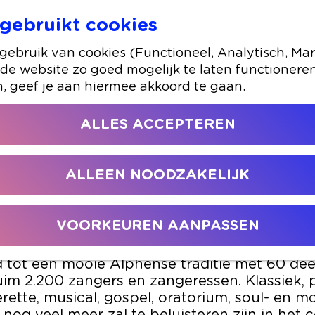
gebruikt cookies
al op zaterdag 25 mei
ebruik van cookies (Functioneel, Analytisch, Mar
 de website zo goed mogelijk te laten functionere
16 mei 2024
|
|
|
n, geef je aan hiermee akkoord te gaan.
ALLES ACCEPTEREN
HET ALPHENS KORENFESTIVAL 
ZATERDAG 25 MEI
ALLEEN NOODZAKELIJK
g 25 mei wordt in het centrum van Alphen a
de
keer het Alphens Korenfestival georganisee
VOORKEUREN AANPASSEN
egon als een kleinschalig evenement is inmid
d tot een mooie Alphense traditie met 60 d
uim 2.200 zangers en zangeressen. Klassiek, 
rette, musical, gospel, oratorium, soul- en 