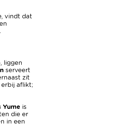
, vindt dat
een
.
, liggen
en
serveert
rnaast zit
rbij aflikt;
is Yume
is
ten die er
n in een