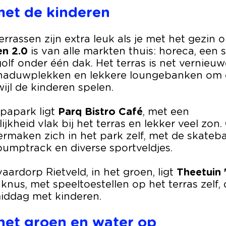
met de kinderen
rrassen zijn extra leuk als je met het gezin 
en 2.0
is van alle markten thuis: horeca, een 
olf onder één dak. Het terras is net vernieuw
aduwplekken en lekkere loungebanken om e
ijl de kinderen spelen.
opapark ligt
Parq Bistro Café
, met een
jkheid vlak bij het terras en lekker veel zon
ermaken zich in het park zelf, met de skateb
pumptrack en diverse sportveldjes.
aardorp Rietveld, in het groen, ligt
Theetuin 
 knus, met speeltoestellen op het terras zelf, 
iddag met kinderen.
het groen en water op