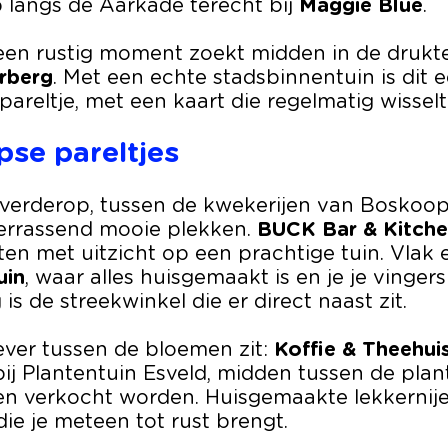
p langs de Aarkade terecht bij
Maggie Blue
.
 een rustig moment zoekt midden in de drukte
rberg
. Met een echte stadsbinnentuin is dit 
areltje, met een kaart die regelmatig wisselt
se pareltjes
 verderop, tussen de kwekerijen van Boskoop
errassend mooie plekken.
BUCK Bar & Kitch
en met uitzicht op een prachtige tuin. Vlak e
uin
, waar alles huisgemaakt is en je je vingers e
is de streekwinkel die er direct naast zit.
iever tussen de bloemen zit:
Koffie & Theehu
ij Plantentuin Esveld, midden tussen de plan
n verkocht worden. Huisgemaakte lekkernije
ie je meteen tot rust brengt.