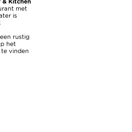
 & Kitchen
aurant met
ter is
.
 een rustig
op het
 te vinden