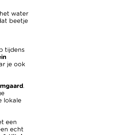
het water
dat beetje
 tijdens
ein
ar je ook
omgaard
.
ge
 lokale
t een
een echt