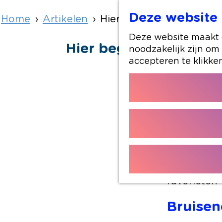
Deze website 
Home
Artikelen
Hier begin je je weeken
Deze website maakt g
Hier begin je je week
noodzakelijk zijn om
accepteren te klikke
De zon schi
beantwoord
en de omli
vertoeven,
pareltjes 
favorieten 
Bruisen