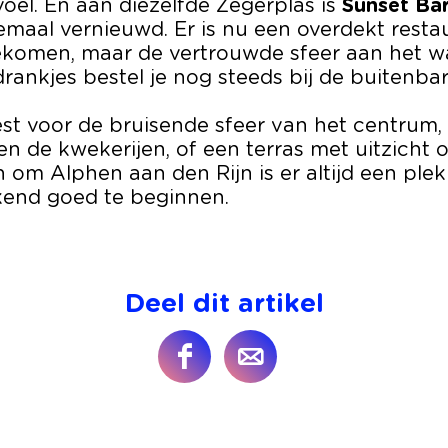
oel. En aan diezelfde Zegerplas is
Sunset Bar
lemaal vernieuwd. Er is nu een overdekt rest
gekomen, maar de vertrouwde sfeer aan het wa
rankjes bestel je nog steeds bij de buitenbar
est voor de bruisende sfeer van het centrum,
en de kwekerijen, of een terras met uitzicht 
n om Alphen aan den Rijn is er altijd een plek
end goed te beginnen.
Deel dit artikel
D
D
e
e
e
e
l
l