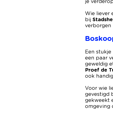
je verdero
Wie liever
bij
Stadshe
verborgen p
Boskoop
Een stukje
een paar v
geweldig et
Proef de T
ook handig 
Voor wie l
gevestigd b
gekweekt e
omgeving d