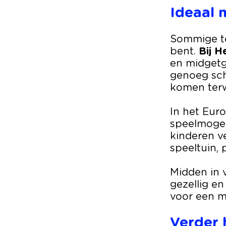
Ideaal 
Sommige te
bent.
Bij H
en midgetg
genoeg sch
komen terw
In het Eur
speelmogeli
kinderen v
speeltuin, 
Midden in v
gezellig en
voor een m
Verder 