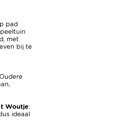
op pad
speeltuin
d, met
ven bij te
. Oudere
aan,
't Woutje
:
dus ideaal