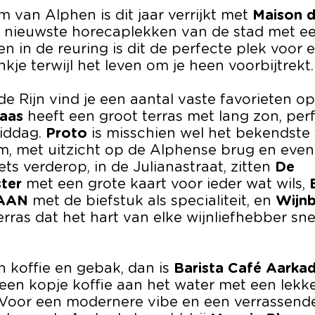
 van Alphen is dit jaar verrijkt met
Maison 
 nieuwste horecaplekken van de stad met e
en in de reuring is dit de perfecte plek voor 
kje terwijl het leven om je heen voorbijtrekt.
 Rijn vind je een aantal vaste favorieten op 
aas
heeft een groot terras met lang zon, per
iddag.
Proto
is misschien wel het bekendste 
m, met uitzicht op de Alphense brug en eve
Iets verderop, in de Julianastraat, zitten
De
ter
met een grote kaart voor ieder wat wils,
DAAN
met de biefstuk als specialiteit, en
Wijn
rras dat het hart van elke wijnliefhebber snel
n koffie en gebak, dan is
Barista Café Aarka
 een kopje koffie aan het water met een lekk
j. Voor een modernere vibe en een verrassend