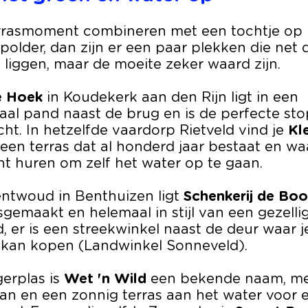
terrasmoment combineren met een tochtje op 
polder, dan zijn er een paar plekken die net 
 liggen, maar de moeite zeker waard zijn.
e Hoek
in Koudekerk aan den Rijn ligt in een
l pand naast de brug en is de perfecte stop
cht. In hetzelfde vaardorp Rietveld vind je
Kl
 een terras dat al honderd jaar bestaat en wa
nt huren om zelf het water op te gaan.
ntwoud in Benthuizen ligt
Schenkerij de Bo
isgemaakt en helemaal in stijl van een gezelli
 er is een streekwinkel naast de deur waar je
kan kopen (Landwinkel Sonneveld).
erplas is
Wet 'n Wild
een bekende naam, me
an en een zonnig terras aan het water voor 