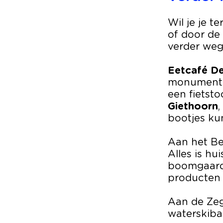
Wil je je 
of door de 
verder weg
Eetcafé D
monumentaa
een fietsto
Giethoorn
,
bootjes ku
Aan het Be
Alles is hu
boomgaard,
producten 
Aan de Zeg
waterskiba