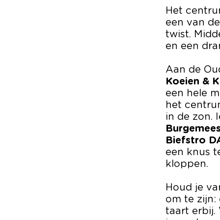
Het centrum
een van de
twist. Midd
en een dran
Aan de Oude
Koeien & K
een hele m
het centru
in de zon. 
Burgemees
Biefstro 
een knus te
kloppen.
Houd je va
om te zijn:
taart erbi