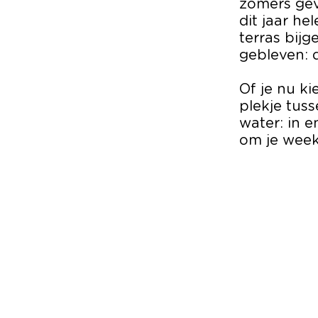
zomers gev
dit jaar he
terras bij
gebleven: d
Of je nu ki
plekje tuss
water: in e
om je week