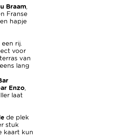
du Braam
,
en Franse
een hapje
een rij.
fect voor
terras van
neens lang
Bar
bar Enzo
,
ler laat
de
de plek
er stuk
e kaart kun