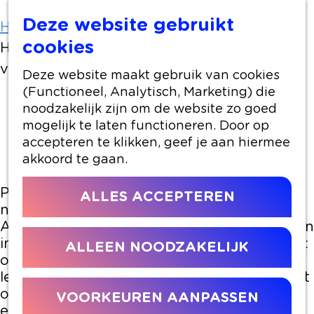
Deze website gebruikt
Home
Artikelen
cookies
Hier is de nieuwe cultuurmakelaar: Justin
van Kampen
Deze website maakt gebruik van cookies
(Functioneel, Analytisch, Marketing) die
noodzakelijk zijn om de website zo goed
13 maart 2025
|
|
|
mogelijk te laten functioneren. Door op
accepteren te klikken, geef je aan hiermee
akkoord te gaan.
Per 1 april start Justin van Kampen als
ALLES ACCEPTEREN
nieuwe cultuurmakelaar in de gemeente
Alphen aan den Rijn. Justin heeft zijn sporen
in de culturele sector ruimschoots verdiend:
ALLEEN NOODZAKELIJK
onder meer als acteur, regisseur, artistiek
leider, adviseur en docent. Hij kijkt ernaar uit
om aan de slag te gaan bij onze gemeente
VOORKEUREN AANPASSEN
en het culturele veld te leren kennen.