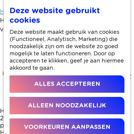
Deze website gebruikt
Home
Artikelen
cookies
Hoe een metaaldetector Hazerswoude
veranderde…
Deze website maakt gebruik van cookies
(Functioneel, Analytisch, Marketing) die
noodzakelijk zijn om de website zo goed
6 februari 2025
|
|
|
mogelijk te laten functioneren. Door op
accepteren te klikken, geef je aan hiermee
akkoord te gaan.
HOE EEN METAALDETECTOR
ALLES ACCEPTEREN
HAZERSWOUDE
VERANDERDE…
ALLEEN NOODZAKELIJK
Het was een zonnige zondagochtend in
2021 toen Serge Meijers, een enthousiaste
particulier en metaaldetectorzoeker uit
VOORKEUREN AANPASSEN
Hazerswoude, een wandeling maakte door