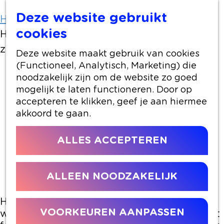
Deze website gebruikt
Home
Artikelen
cookies
Huiskamerfestival Gluren bij de Buren op
zondag 2 februari: Meld je nu aan!
Deze website maakt gebruik van cookies
(Functioneel, Analytisch, Marketing) die
noodzakelijk zijn om de website zo goed
5 november 2024
|
|
|
mogelijk te laten functioneren. Door op
accepteren te klikken, geef je aan hiermee
akkoord te gaan.
HUISKAMERFESTIVAL
ALLES ACCEPTEREN
GLUREN BIJ DE BUREN OP
ZONDAG 2 FEBRUARI
Meld je nu aan!
ALLEEN NOODZAKELIJK
Huiskamerfestival Gluren bij de Buren is
VOORKEUREN AANPASSEN
weer terug op zondag 2 februari! Tijdens dit