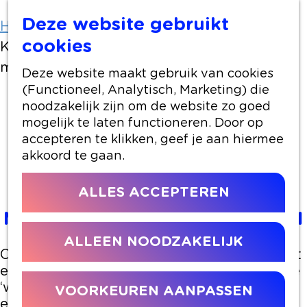
Deze website gebruikt
Home
Artikelen
cookies
Kledingbank Groene Hart: Modewinkel voor
minima opent haar deuren
Deze website maakt gebruik van cookies
(Functioneel, Analytisch, Marketing) die
noodzakelijk zijn om de website zo goed
2 maart 2023
|
|
|
mogelijk te laten functioneren. Door op
accepteren te klikken, geef je aan hiermee
akkoord te gaan.
KLEDINGBANK GROENE
ALLES ACCEPTEREN
HART: MODEWINKEL VOOR
MINIMA OPENT HAAR DEUREN
ALLEEN NOODZAKELIJK
Op 9 maart opent Kledingbank Groene Hart
een nieuw winkelpand in de Aarhof. In deze
‘winkel zonder kassa’ kunnen inwoners met
VOORKEUREN AANPASSEN
een kleine beurs twee keer per jaar op