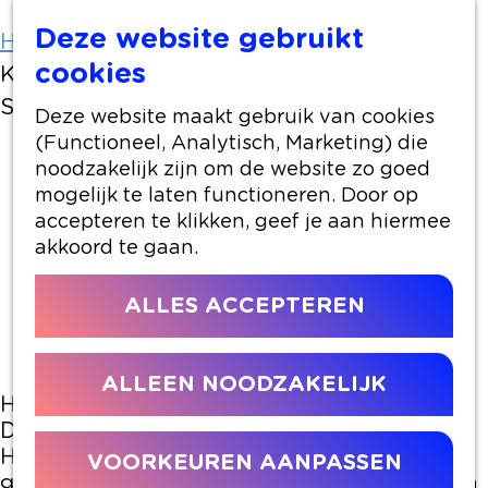
Deze website gebruikt
Home
Artikelen
cookies
Kledingbank Groene Hart wint Harstikke
Sociaal Bokaal
Deze website maakt gebruik van cookies
(Functioneel, Analytisch, Marketing) die
noodzakelijk zijn om de website zo goed
14 november 2024
|
|
|
mogelijk te laten functioneren. Door op
accepteren te klikken, geef je aan hiermee
akkoord te gaan.
KLEDINGBANK GROENE
ALLES ACCEPTEREN
HART
wint Harstikke Sociaal Bokaal
ALLEEN NOODZAKELIJK
Hoera voor De Kledingbank Groene Hart!
Donderdag 14 november hebben ze de
Hartstikke Sociaal Bokaal in de wacht
VOORKEUREN AANPASSEN
gesleept, een prachtige erkenning voor hun