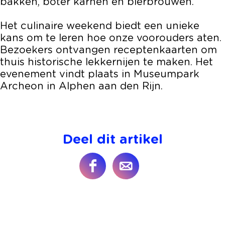
bakken, boter karnen en bierbrouwen.
Het culinaire weekend biedt een unieke
kans om te leren hoe onze voorouders aten.
Bezoekers ontvangen receptenkaarten om
thuis historische lekkernijen te maken. Het
evenement vindt plaats in Museumpark
Archeon in Alphen aan den Rijn.
Deel dit artikel
D
D
e
e
e
e
l
l
d
d