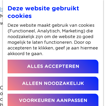
Deze website gebruikt
Home
Artikelen
cookies
Museumpark Archeon organiseert culinair
weekend met Pierre Wind
Deze website maakt gebruik van cookies
(Functioneel, Analytisch, Marketing) die
noodzakelijk zijn om de website zo goed
11 september 2025
|
|
|
mogelijk te laten functioneren. Door op
accepteren te klikken, geef je aan hiermee
akkoord te gaan.
MUSEUMPARK ARCHEON
ALLES ACCEPTEREN
ORGANISEERT CULINAIR
WEEKEND MET PIERRE WIND
ALLEEN NOODZAKELIJK
Op zaterdag 20 en zondag 21 september
organiseert Museumpark Archeon een
culinair evenement. Topkok Pierre Wind
VOORKEUREN AANPASSEN
begeleidt bezoekers door smaken uit de