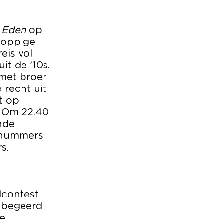
m Eden
op
koppige
eis vol
it de ’10s.
met broer
 recht uit
t op
. Om 22.40
nde
e nummers
s.
dcontest
elbegeerd
De