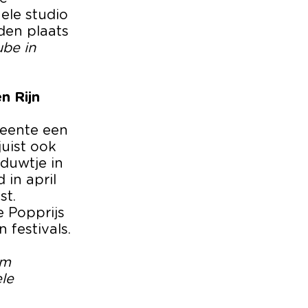
ele studio
den plaats
ube in
n Rijn
meente een
uist ook
duwtje in
in april
st.
 Popprijs
n festivals.
rm
le