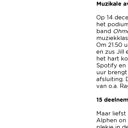
Muzikale 
Op 14 dec
het podium
band
Ohm
muziekklass
Om 21.50 uu
en zus Jill
het hart k
Spotify en
uur breng
afsluiting
van o.a. R
15 deelnem
Maar liefs
Alphen on F
plekje in d