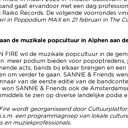
and gaat ervandoor met een dag profession
 Raiko Records. De volgende voorrondes vin
ari in Poppodium MAX
en
21 februari in The C
aan de muzikale popcultuur in Alphen aan de
FIRE wil de muzikale popcultuur in de ge
n: meer podium bieden voor popoptredens, j
nende acts, bands bij elkaar brengen en een 
en om verder te gaan. SANN!E & Friends werd 
nnaar van de eerste editie van de bandconte
 won SANN!E & Friends ook de Amsterdamse
 inmiddels te zien op diverse landelijke podia e
Fire wordt georganiseerd door Cultuurplatfo
s.m. een programmagroep van lokale culture
s en muziekprofessionals.