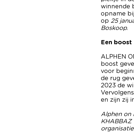
winnende b
opname bij
op
25 janu
Boskoop
.
Een boost 
ALPHEN ON 
boost geve
voor begin
de rug gev
2023 de wi
Vervolgens
en zijn zij
Alphen on 
KHABBAZ i.
organisatie