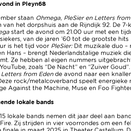
avond in Pleyn68
ember staan
Ohmega, PleSier en Letters fro
 van het dorpshuis aan de Rijndijk 92. De 7-
ega
start de avond om 21.00 uur met een tijdr
iekers, van de jaren ’60 tot de grootste hits u
r is het tijd voor
PleSier:
Dit muzikale duo – 
 en Hans – brengt Nederlandstalige muziek die
omt. Ze hebben al eigen nummers uitgebrach
 YouTube, zoals “De Nacht” en “Zuiver Goud”
t
Letters from Eden
de avond naar een knalle
. Deze rock/metalcoverband speelt energiek
age Against the Machine, Muse en Foo Fighter
ende lokale bands
t 15 lokale bands nemen dit jaar deel aan ban
ire. Zij strijden in vier voorrondes om een f
e finale in maart 2025 in Theater Castellum. 