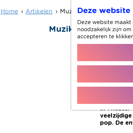
Deze website 
Home
Artikelen
Muzikale bandavond op 1
Deze website maakt g
Muzikale bandavond
noodzakelijk zijn om
accepteren te klikke
Op zaterda
muziektale
betreden d
bandcontes
professione
in Theater
veelzijdig
pop. De ent