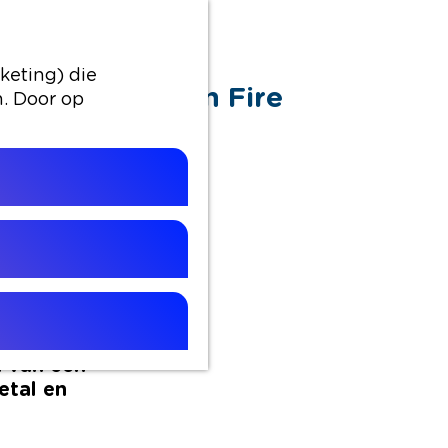
ire
keting) die
dens Alphen on Fire
n. Door op
al
 21.00 uur
an een
ote finale
n van een
etal en