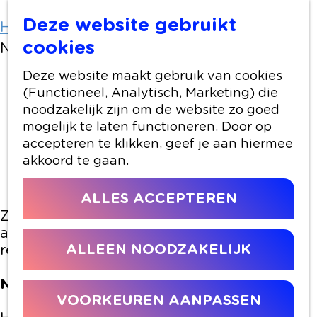
Deze website gebruikt
Home
Artikelen
cookies
Nieuwe kabouters voor het kabouterbos
Deze website maakt gebruik van cookies
Nieuwe kabouters voor het
(Functioneel, Analytisch, Marketing) die
kabouterbos
noodzakelijk zijn om de website zo goed
mogelijk te laten functioneren. Door op
accepteren te klikken, geef je aan hiermee
30 maart 2023
|
|
|
akkoord te gaan.
ALLES ACCEPTEREN
Zaterdag 8 april is het feest bij IVN Alphen
aan den Rijn! En dat heeft meerdere
ALLEEN NOODZAKELIJK
redenen.
Nieuwe inwoners voor het kabouterbos
VOORKEUREN AANPASSEN