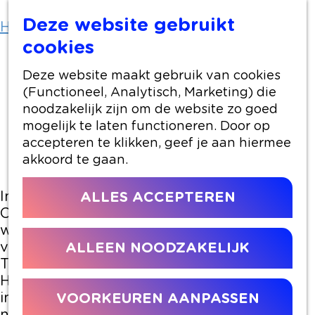
Deze website gebruikt
Home
Artikelen
Voawards 2024
cookies
Deze website maakt gebruik van cookies
19 januari 2024
|
|
|
(Functioneel, Analytisch, Marketing) die
noodzakelijk zijn om de website zo goed
mogelijk te laten functioneren. Door op
VOAWARDS 2024
accepteren te klikken, geef je aan hiermee
en dit zijn de winnaars
akkoord te gaan.
In een feestelijk aangekleed Theater
ALLES ACCEPTEREN
Castellum werden afgelopen donderdag
weer de prestigieuze VOAwards in de
verschillende categorieën uitgereikt.
ALLEEN NOODZAKELIJK
Trendwatcher en futurist Richard van
Hooijdonk was de host van de avond. Hij
interviewde de genomineerden en gaf zelfs
VOORKEUREN AANPASSEN