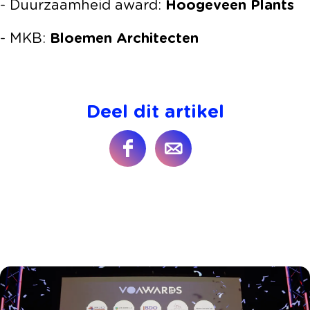
- Duurzaamheid award:
Hoogeveen Plants
- MKB:
Bloemen Architecten
Deel dit artikel
D
D
e
e
e
e
l
l
d
d
e
e
z
z
e
e
p
p
a
a