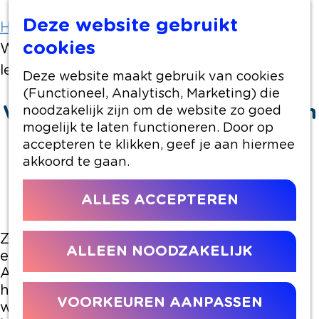
Deze website gebruikt
Home
Artikelen
cookies
Wat te doen in Alphen aan den Rijn in de
lente (2026)
Deze website maakt gebruik van cookies
(Functioneel, Analytisch, Marketing) die
Wat te doen in Alphen aan den
noodzakelijk zijn om de website zo goed
mogelijk te laten functioneren. Door op
Rijn in de lente (2026)
accepteren te klikken, geef je aan hiermee
akkoord te gaan.
25 maart 2026
|
|
|
ALLES ACCEPTEREN
Zodra de lente begint, wil je maar één ding:
ALLEEN NOODZAKELIJK
eropuit. En dat komt goed uit, want in
Alphen aan den Rijn en omgeving is er in
het voorjaar van alles te doen. Van
VOORKEUREN AANPASSEN
wandelen en fietsen in het Groene Hart tot