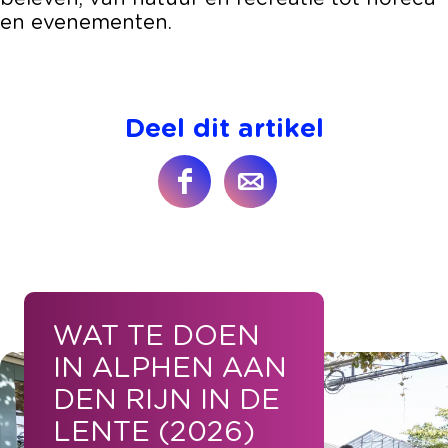
en evenementen.
Deel dit artikel
D
D
e
e
e
e
l
l
d
d
e
e
WAT TE DOEN
z
z
e
e
IN ALPHEN AAN
p
p
DEN RIJN IN DE
a
a
LENTE (2026)
g
g