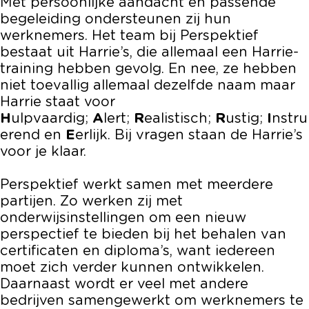
Met persoonlijke aandacht en passende
begeleiding ondersteunen zij hun
werknemers. Het team bij Perspektief
bestaat uit Harrie’s, die allemaal een Harrie-
training hebben gevolg. En nee, ze hebben
niet toevallig allemaal dezelfde naam maar
Harrie staat voor
H
ulpvaardig;
A
lert;
R
ealistisch;
R
ustig;
I
nstru
erend en
E
erlijk. Bij vragen staan de Harrie’s
voor je klaar.
Perspektief werkt samen met meerdere
partijen. Zo werken zij met
onderwijsinstellingen om een nieuw
perspectief te bieden bij het behalen van
certificaten en diploma’s, want iedereen
moet zich verder kunnen ontwikkelen.
Daarnaast wordt er veel met andere
bedrijven samengewerkt om werknemers te