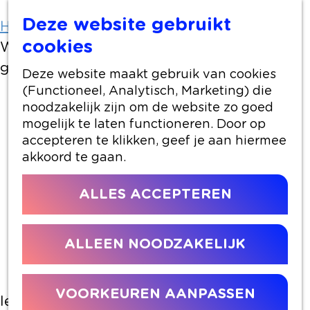
Deze website gebruikt
Home
Artikelen
cookies
Wie is dit jaar de ondernemer met het
grootste sociale hart?
Deze website maakt gebruik van cookies
(Functioneel, Analytisch, Marketing) die
noodzakelijk zijn om de website zo goed
24 oktober 2024
|
|
|
mogelijk te laten functioneren. Door op
accepteren te klikken, geef je aan hiermee
akkoord te gaan.
WIE IS DIT JAAR DE
ALLES ACCEPTEREN
ONDERNEMER MET HET
GROOTSTE SOCIALE HART?
Genomineerden Hartstikke
ALLEEN NOODZAKELIJK
Sociaal Bokaal 2024
VOORKEUREN AANPASSEN
Ieder jaar, tijdens De Week van het Werk,