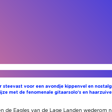
r steevast voor een avondje kippenvel en nostalg
e met de fenomenale gitaarsolo’s en haarzuivere
laten de Eagles van de Lage Landen wederom 