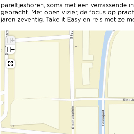
l
a
E
h
l
pareltjeshoren, soms met een verrassende i
e
g
a
E
e
gebracht. Met open vizier, de focus op prac
s
l
g
a
s
jaren zeventig. Take it Easy en reis met ze m
e
l
g
s
e
l
s
e
+
s
−