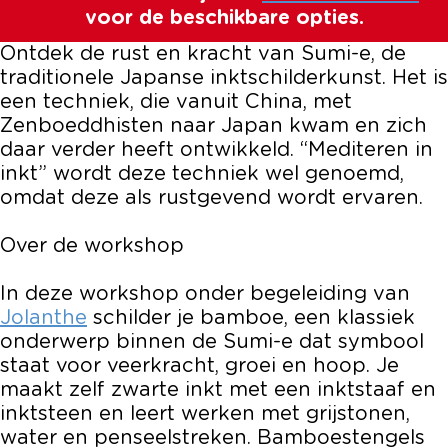
voor de beschikbare opties.
u
p
o
h
u
m
S
p
o
m
Ontdek de rust en kracht van Sumi-e, de
i
u
S
p
i
traditionele Japanse inktschilderkunst. Het is
-
m
u
S
-
een techniek, die vanuit China, met
e
i
m
u
e
Zenboeddhisten naar Japan kwam en zich
B
-
i
m
B
daar verder heeft ontwikkeld. “Mediteren in
a
e
-
i
a
inkt” wordt deze techniek wel genoemd,
m
B
e
-
m
omdat deze als rustgevend wordt ervaren.
b
a
B
e
b
o
m
a
B
o
Over de workshop
e
b
m
a
e
o
b
m
In deze workshop onder begeleiding van
e
o
b
Jolanthe
schilder je bamboe, een klassiek
e
o
onderwerp binnen de Sumi-e dat symbool
e
staat voor veerkracht, groei en hoop. Je
maakt zelf zwarte inkt met een inktstaaf en
inktsteen en leert werken met grijstonen,
water en penseelstreken. Bamboestengels