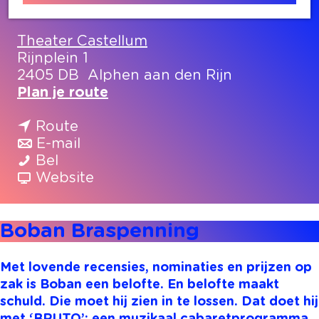
Contact
Theater Castellum
Rijnplein 1
2405 DB
Alphen aan den Rijn
n
Plan je route
a
n
a
Route
a
n
r
E-mail
B
a
a
B
Bel
o
r
a
v
o
Website
b
B
r
a
b
a
o
B
n
a
Boban Braspenning
n
b
o
B
n
B
a
b
o
B
r
n
a
b
r
Met lovende recensies, nominaties en prijzen op
a
B
n
a
a
zak is Boban een belofte. En belofte maakt
s
r
B
n
s
schuld. Die moet hij zien in te lossen. Dat doet hij
p
a
r
B
p