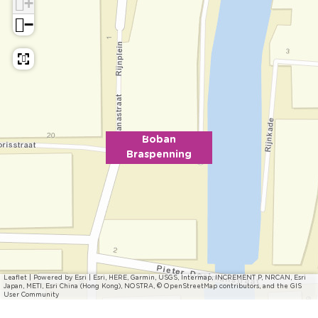
+
−
Boban
Braspenning
Leaflet
|
Powered by Esri | Esri, HERE, Garmin, USGS, Intermap, INCREMENT P, NRCAN, Esri
Japan, METI, Esri China (Hong Kong), NOSTRA, © OpenStreetMap contributors, and the GIS
User Community