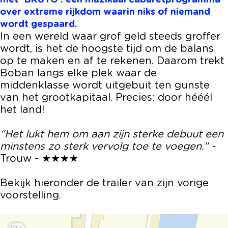
met ‘BRUTO’: een muzikaal cabaretprogramma
e
s
a
r
e
over extreme rijkdom waarin niks of niemand
n
p
s
a
n
wordt gespaard.
n
e
p
s
n
In een wereld waar grof geld steeds groffer
i
n
e
p
i
wordt, is het de hoogste tijd om de balans
n
n
n
e
n
op te maken en af te rekenen. Daarom trekt
g
i
n
n
g
Boban langs elke plek waar de
n
i
n
middenklasse wordt uitgebuit ten gunste
g
n
i
van het grootkapitaal. Precies: door hééél
g
n
het land!
g
“Het lukt hem om aan zijn sterke debuut een
minstens zo sterk vervolg toe te voegen.” -
Trouw - ★★★★
Bekijk hieronder de trailer van zijn vorige
voorstelling.