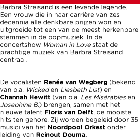
e
o
L
n
e
Barbra Streisand is een levende legende.
v
o
L
Een vrouw die in haar carrière van zes
e
v
o
decennia alle denkbare prijzen won en
e
v
uitgroeide tot een van de meest herkenbare
e
stemmen in de popmuziek. In de
concertshow
Woman in Love
staat de
prachtige muziek van Barbra Streisand
centraal.
De vocalisten
Renée van Wegberg
(bekend
van o.a.
Wicked
en
Liesbeth List
) en
Channah Hewitt
(van o.a.
Les Misérables
en
Josephine B.
) brengen, samen met het
nieuwe talent
Floris van Delft
, de mooiste
hits ten gehore. Zij worden begeleid door 35
musici van het
Noordpool Orkest
onder
leiding van
Reinout Douma.