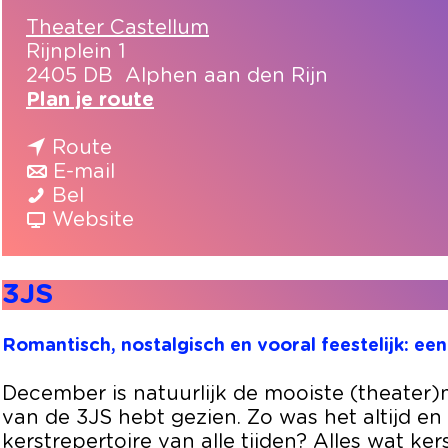
Theater Castellum
Rijnplein 1
2405 DB
Alphen aan den Rijn
n
Plan je route
a
n
a
Route
a
n
r
E-mail
3
a
a
3
Bel
J
r
a
v
J
Website
S
3
r
a
S
J
3
n
3JS
S
J
3
S
J
S
Romantisch, nostalgisch en vooral feestelijk: ee
December is natuurlijk de mooiste (theater)
van de 3JS hebt gezien. Zo was het altijd en 
kerstrepertoire van alle tijden? Alles wat ker