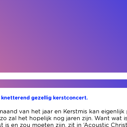
n knetterend gezellig kerstconcert.
maand van het jaar en Kerstmis kan eigenlij
zo zal het hopelijk nog jaren zijn. Want wat i
st is en zou moeten zijn, zit in ‘Acoustic Chri