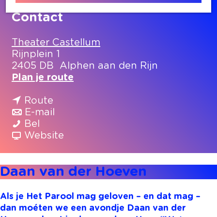
Contact
Theater Castellum
Rijnplein 1
2405 DB
Alphen aan den Rijn
n
Plan je route
a
n
a
Route
a
n
r
E-mail
D
a
a
D
Bel
a
r
a
v
a
Website
a
D
r
a
a
n
a
D
n
n
Daan van der Hoeven
v
a
a
D
v
a
n
a
a
a
n
v
n
a
n
Als je Het Parool mag geloven – en dat mag –
d
a
v
n
d
dan moéten we een avondje Daan van der
e
n
a
v
e