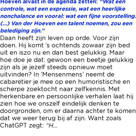
Hoeven alvast in de agenda zetten:
“Wat een
r
d
n
a
r
controle, wat een expressie, wat een heerlijke
H
e
d
n
H
nonchalance en vooral: wat een fijne voorstelling.
o
r
e
d
o
(…) Van der Hoeven een talent noemen, zou een
e
H
r
e
e
belediging zijn.”
v
o
H
r
v
Daan heeft zijn leven op orde. Voor zijn
e
e
o
H
e
doen. Hij komt ‘s ochtends zowaar zijn bed
n
v
e
o
n
uit en iszo nu en dan best gelukkig. Maar
e
v
e
hoe doe je dat: gewoon een beetje gelukkig
n
e
v
zijn als je jezelf steeds opnieuw moet
n
e
uitvinden? In ‘Mensenmens’ neemt de
n
cabaretier je mee op een humoristische en
scherpe zoektocht naar zelfkennis. Met
herkenbare en persoonlijke verhalen laat hij
zien hoe we onszelf eindelijk denken te
doorgronden, om er daarna achter te komen
dat we weer terug bij af zijn. Want zoals
ChatGPT zegt:
“H…