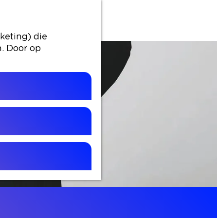
el
keting) die
n. Door op