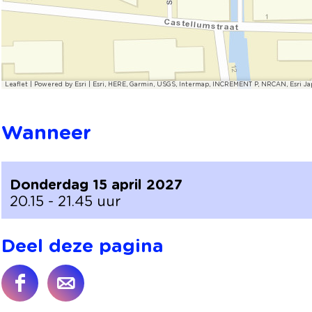
H
e
d
n
H
e
n
e
d
e
u
H
n
e
u
v
e
H
n
v
e
u
e
H
e
Leaflet
|
Powered by Esri | Esri, HERE, Garmin, USGS, Intermap, INCREMENT P, NRCAN, Esri Ja
l
v
u
e
l
e
v
u
l
e
v
Wanneer
l
e
l
Donderdag 15 april 2027
20.15 - 21.45 uur
Deel deze pagina
D
D
e
e