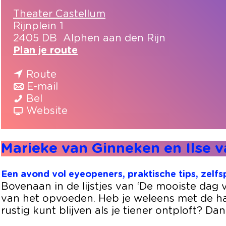
Theater Castellum
Rijnplein 1
2405 DB
Alphen aan den Rijn
n
Plan je route
a
n
a
Route
a
n
r
E-mail
M
a
a
M
Bel
a
r
a
v
a
Website
r
M
r
a
r
i
a
M
n
i
Marieke van Ginneken en Ilse 
e
r
a
M
e
k
i
r
a
k
e
e
i
r
e
Een avond vol eyeopeners, praktische tips, zelf
v
k
e
i
v
Bovenaan in de lijstjes van ‘De mooiste dag 
a
e
k
e
a
van het opvoeden. Heb je weleens met de hand
n
v
e
k
n
rustig kunt blijven als je tiener ontploft? Dan
G
a
v
e
G