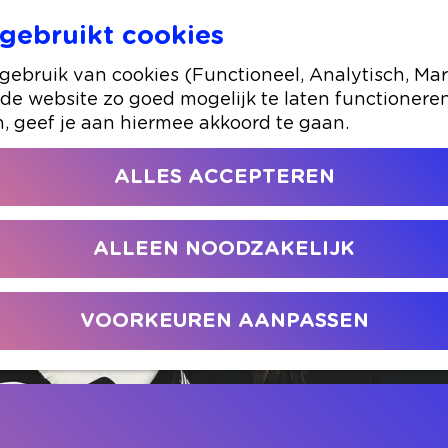
gebruikt cookies
Marieke van Ginneken en Ilse van den Heuv
ebruik van cookies (Functioneel, Analytisch, Mar
 de website zo goed mogelijk te laten functionere
n, geef je aan hiermee akkoord te gaan.
ALLES ACCEPTEREN
ALLEEN NOODZAKELIJK
VOORKEUREN AANPASSEN