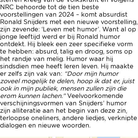
sterren kreeg van de Volkskrant en volgens
d
i
n
S
d
NRC behoorde tot de tien beste
e
j
i
n
e
voorstellingen van 2024 – komt absurdist
r
d
j
i
r
Ronald Snijders met een nieuwe voorstelling,
s
e
d
j
s
zijn zevende: ‘Leven met humor’. Want al op
r
e
d
jonge leeftijd werd er bij Ronald humor
s
r
e
ontdekt. Hij bleek een zeer specifieke vorm
s
r
te hebben: absurd, talig en droog, soms op
s
het randje van melig. Humor waar hij
sindsdien mee heeft leren leven. Hij maakte
er zelfs zijn vak van:
“Door mijn humor
zoveel mogelijk te delen, hoop ik dat er, juist
ook in mijn publiek, mensen zullen zijn die
erom kunnen lachen.”
Veelvoorkomende
verschijningsvormen van Snijders’ humor
zijn alliteratie aan het begin van deze zin,
terloopse oneliners, andere liedjes, verknipte
dialogen en nieuwe woorden.