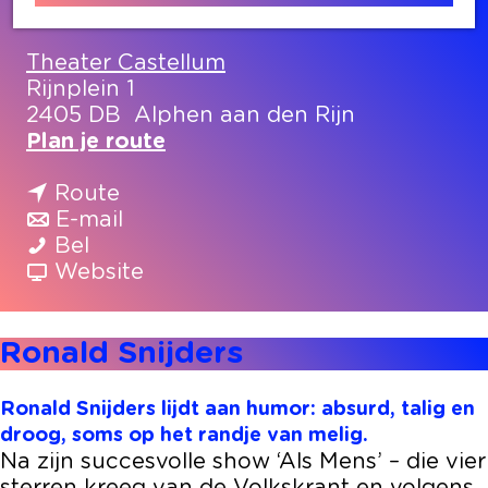
Contact
Theater Castellum
Rijnplein 1
2405 DB
Alphen aan den Rijn
n
Plan je route
a
n
a
Route
a
n
r
E-mail
R
a
a
R
Bel
o
r
a
v
o
Website
n
R
r
a
n
a
o
R
n
a
Ronald Snijders
l
n
o
R
l
d
a
n
o
d
S
l
a
n
S
Ronald Snijders lijdt aan humor: absurd, talig en
n
d
l
a
n
droog, soms op het randje van melig.
i
S
d
l
i
Na zijn succesvolle show ‘Als Mens’ – die vier
j
n
S
d
j