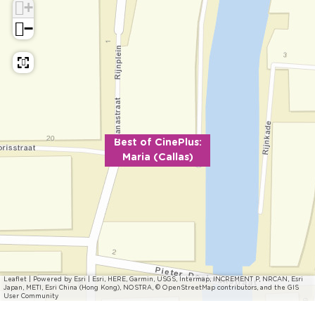
)
a
l
l
)
+
s
a
l
−
)
s
a
)
s
)
Best of CinePlus:
Maria (Callas)
Leaflet
|
Powered by Esri | Esri, HERE, Garmin, USGS, Intermap, INCREMENT P, NRCAN, Esri
Japan, METI, Esri China (Hong Kong), NOSTRA, © OpenStreetMap contributors, and the GIS
User Community