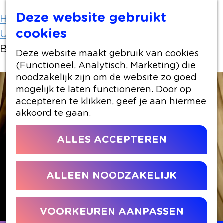
Deze website gebruikt
Home
Uit-agenda
cookies
Uit-agenda overzicht
Best of CinePlus: Maria (Callas)
Deze website maakt gebruik van cookies
(Functioneel, Analytisch, Marketing) die
noodzakelijk zijn om de website zo goed
mogelijk te laten functioneren. Door op
accepteren te klikken, geef je aan hiermee
akkoord te gaan.
ALLES ACCEPTEREN
ALLEEN NOODZAKELIJK
VOORKEUREN AANPASSEN