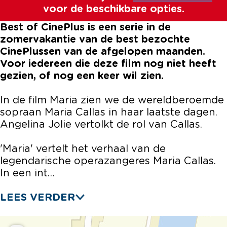
voor de beschikbare opties.
e
i
C
f
e
P
n
i
C
P
Best of CinePlus is een serie in de
l
e
n
i
l
zomervakantie van de best bezochte
u
P
e
n
u
CinePlussen van de afgelopen maanden.
s
l
P
e
s
Voor iedereen die deze film nog niet heeft
:
u
l
P
:
gezien, of nog een keer wil zien.
M
s
u
l
M
a
:
s
u
a
In de film Maria zien we de wereldberoemde
r
M
:
s
r
sopraan Maria Callas in haar laatste dagen.
i
a
M
:
i
Angelina Jolie vertolkt de rol van Callas.
a
r
a
M
a
(
i
r
a
(
'Maria' vertelt het verhaal van de
C
a
i
r
C
legendarische operazangeres Maria Callas.
a
(
a
i
a
In een int…
l
C
(
a
l
l
a
C
(
l
LEES VERDER
a
l
a
C
a
s
l
l
a
s