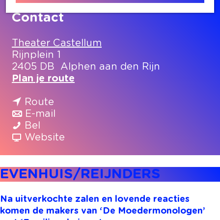
Contact
Theater Castellum
Rijnplein 1
2405 DB
Alphen aan den Rijn
n
Plan je route
a
n
a
Route
a
n
r
E-mail
E
a
a
E
Bel
V
r
a
v
V
Website
E
E
r
a
E
N
V
E
n
N
EVENHUIS/REIJNDERS
H
E
V
E
H
U
N
E
V
U
I
H
N
E
I
Na uitverkochte zalen en lovende reacties
S
U
H
N
S
komen de makers van ‘De Moedermonologen’
/
I
U
H
/