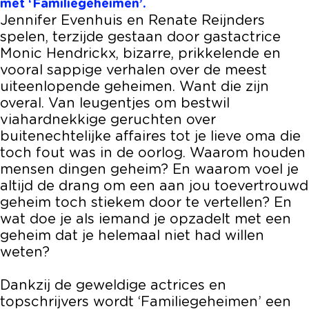
met ‘Familiegeheimen’.
R
S
I
U
R
Jennifer Evenhuis en Renate Reijnders
E
/
S
I
E
spelen, terzijde gestaan door gastactrice
I
R
/
S
I
Monic Hendrickx, bizarre, prikkelende en
J
E
R
/
J
vooral sappige verhalen over de meest
N
I
E
R
N
uiteenlopende geheimen. Want die zijn
D
J
I
E
D
overal. Van leugentjes om bestwil
E
N
J
I
E
viahardnekkige geruchten over
R
D
N
J
R
buitenechtelijke affaires tot je lieve oma die
S
E
D
N
S
toch fout was in de oorlog. Waarom houden
R
E
D
mensen dingen geheim? En waarom voel je
S
R
E
altijd de drang om een aan jou toevertrouwd
S
R
geheim toch stiekem door te vertellen? En
S
wat doe je als iemand je opzadelt met een
geheim dat je helemaal niet had willen
weten?
Dankzij de geweldige actrices en
topschrijvers wordt ‘Familiegeheimen’ een