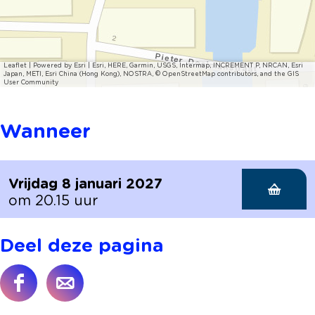
Leaflet
|
Powered by Esri | Esri, HERE, Garmin, USGS, Intermap, INCREMENT P, NRCAN, Esri
Japan, METI, Esri China (Hong Kong), NOSTRA, © OpenStreetMap contributors, and the GIS
User Community
Wanneer
Vrijdag 8 januari 2027
om 20.15 uur
Deel deze pagina
D
D
e
e