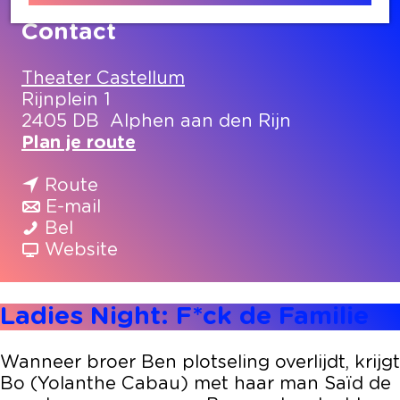
Contact
Theater Castellum
Rijnplein 1
2405 DB
Alphen aan den Rijn
n
Plan je route
a
n
a
Route
a
n
r
E-mail
L
a
a
L
Bel
a
r
a
v
a
Website
d
L
r
a
d
i
a
L
n
i
Ladies Night: F*ck de Familie
e
d
a
L
e
s
i
d
a
s
N
e
i
d
N
Wanneer broer Ben plotseling overlijdt, krijgt
i
s
e
i
i
Bo (Yolanthe Cabau) met haar man Saïd de
g
N
s
e
g