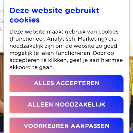
Deze website gebruikt
Home
Uit-agenda
cookies
Uit-agenda overzicht
Ladies Night: F*ck de Familie
Deze website maakt gebruik van cookies
(Functioneel, Analytisch, Marketing) die
noodzakelijk zijn om de website zo goed
mogelijk te laten functioneren. Door op
accepteren te klikken, geef je aan hiermee
akkoord te gaan.
ALLES ACCEPTEREN
ALLEEN NOODZAKELIJK
VOORKEUREN AANPASSEN