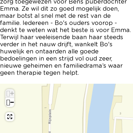
zorg toegewezen voor Bens puberdochter
h
i
N
s
h
Emma. Ze wil dit zo goed mogelijk doen,
t
g
i
N
t
maar botst al snel met de rest van de
:
h
g
i
:
familie. Iedereen - Bo's ouders voorop -
F
t
h
g
F
denkt te weten wat het beste is voor Emma.
*
:
t
h
*
Terwijl haar veeleisende baan haar steeds
c
F
:
t
c
verder in het nauw drijft, wankelt Bo's
k
*
F
:
k
huwelijk en ontaarden alle goede
d
c
*
F
d
bedoelingen in een strijd vol oud zeer,
e
k
c
*
e
nieuwe geheimen en familiedrama’s waar
F
d
k
c
F
geen therapie tegen helpt.
a
e
d
k
a
m
F
e
d
m
i
a
F
e
i
+
l
m
a
F
l
−
i
i
m
a
i
e
l
i
m
e
i
l
i
e
i
l