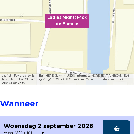
e
i
e
Ladies Night: F*ck
de Familie
Leaflet
|
Powered by Esri | Esri, HERE, Garmin, USGS, Intermap, INCREMENT P, NRCAN, Esri
Japan, METI, Esri China (Hong Kong), NOSTRA, © OpenStreetMap contributors, and the GIS
User Community
Wanneer
Woensdag 2 september 2026
om 20.00 uur