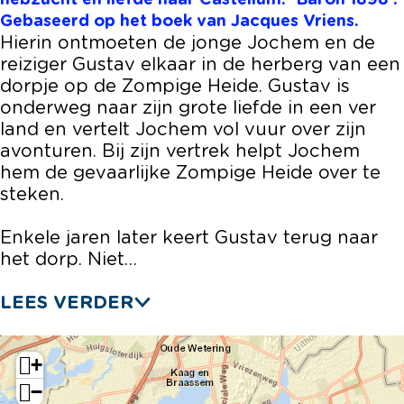
hebzucht en liefde naar Castellum: ‘Baron 1898’.
r
v
g
n
r
Gebaseerd op het boek van Jacques Vriens.
t
e
v
g
t
Hierin ontmoeten de jonge Jochem en de
e
r
e
v
e
reiziger Gustav elkaar in de herberg van een
l
t
r
e
l
dorpje op de Zompige Heide. Gustav is
t
e
t
r
t
onderweg naar zijn grote liefde in een ver
.
l
e
t
.
land en vertelt Jochem vol vuur over zijn
.
t
l
e
.
avonturen. Bij zijn vertrek helpt Jochem
.
.
t
l
.
hem de gevaarlijke Zompige Heide over te
.
.
t
steken.
.
.
.
.
.
Enkele jaren later keert Gustav terug naar
.
het dorp. Niet…
LEES VERDER
+
−