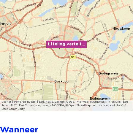
Efteling vertelt...
Leaflet
|
Powered by Esri | Esri, HERE, Garmin, USGS, Intermap, INCREMENT P, NRCAN, Esri
Japan, METI, Esri China (Hong Kong), NOSTRA, © OpenStreetMap contributors, and the GIS
User Community
Wanneer