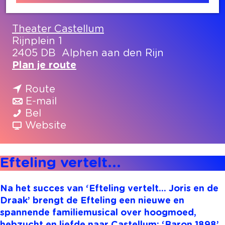
Contact
Theater Castellum
Rijnplein 1
2405 DB
Alphen aan den Rijn
n
Plan je route
a
n
a
Route
a
n
r
E-mail
E
a
a
E
Bel
f
r
a
v
f
Website
t
E
r
a
t
e
f
E
n
e
Efteling vertelt...
l
t
f
E
l
i
e
t
f
i
n
l
e
t
n
Na het succes van ‘Efteling vertelt... Joris en de
g
i
l
e
g
Draak’ brengt de Efteling een nieuwe en
v
n
i
l
v
spannende familiemusical over hoogmoed,
e
g
n
i
e